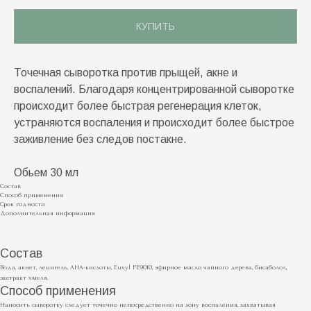
КУПИТЬ
Точечная сыворотка против прыщей, акне и
воспалений. Благодаря концентрированной сыворотке
происходит более быстрая регенерация клеток,
устраняются воспаления и происходит более быстрое
заживление без следов постакне.
Обьем 30 мл
Состав
Способ применения
Срок годности
Дополнительная информация
Состав
Вода, акнет, лецигель, AHA-кислоты, Euxyl PE9010, эфирное масло чайного дерева, бисаболол,
экстракт хмеля.
Способ применения
Наносить сыворотку следует точечно непосредственно на зону воспаления, захватывая