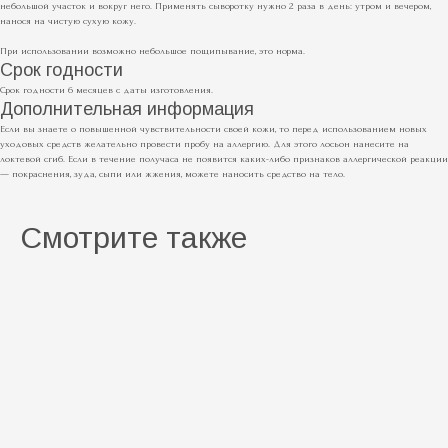
небольшой участок и вокруг него. Применять сыворотку нужно 2 раза в день: утром и вечером,
нанося на чистую сухую кожу.
При использовании возможно небольшое пощипывание, это норма.
Срок годности
Срок годности 6 месяцев с даты изготовления.
Дополнительная информация
Если вы знаете о повышенной чувствительности своей кожи, то перед использованием новых
уходовых средств желательно провести пробу на аллергию. Для этого лосьон нанесите на
локтевой сгиб. Если в течение получаса не появится каких-либо признаков аллергической реакции
— покраснения, зуда, сыпи или жжения, можете наносить средство на тело.
Смотрите также