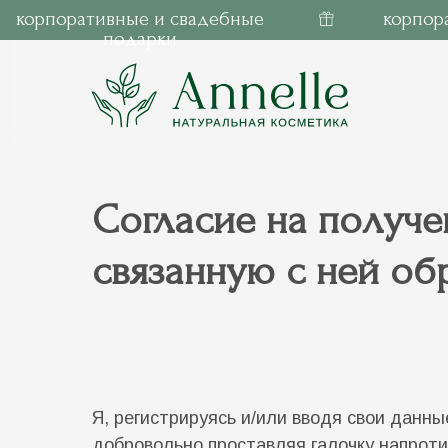
К
О
Н
Т
А
К
Т
Ы
корпоративные и свадебные
корпор
подарки
ИП Юсупова А.
ИНН 421299749222
ОГРНИП 323420500033012
Согласие на получе
связанную с ней о
Я, регистрируясь и/или вводя свои данны
добровольно проставляя галочку напроти