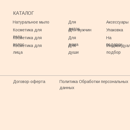
КАТАЛОГ
Натуральное мыло
Для
Аксессуары
деток
Косметика для
Для мужчин
Упаковка
тела
Косметика для
Для
На
волос
дома
подарок
Косметика для
Для
Индивидуа
лица
души
подбор
Договор-оферта
Политика Обработки персональных
данных