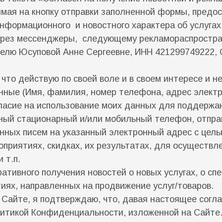
мая на кнопку отправки заполненной формы, предос
информационного и новостного характера об услуга
 через мессенджеры, следующему рекламораспростр
лю Юсуповой Анне Сергеевне, ИНН 421299749222, О
 что действую по своей воле и в своем интересе и 
ные (Имя, фамилия, номер телефона, адрес электр
ласие на использование моих данных для поддержан
нный стационарный и/или мобильный телефон, отпр
нных писем на указанный электронный адрес с цель
приятиях, скидках, их результатах, для осуществл
 т.п.
ативного получения новостей о новых услугах, о сп
иях, направленных на продвижение услуг/товаров.
 Сайте, я подтверждаю, что, давая настоящее согла
литикой Конфиденциальности, изложенной на Сайте