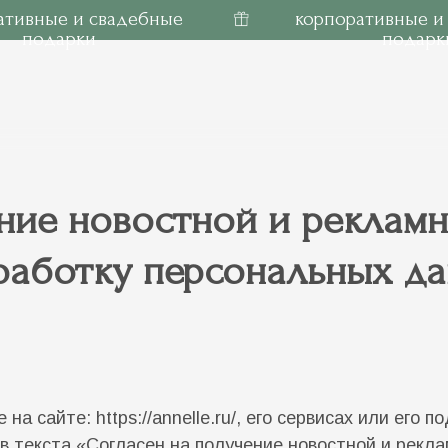
ативные и свадебные
корпоративные и
подарки
подарк
ние новостной и рекламн
бработку персональных д
е на сайте:
https://annelle.ru/
, его сервисах или его п
в текста «Согласен на получение новостной и рекла