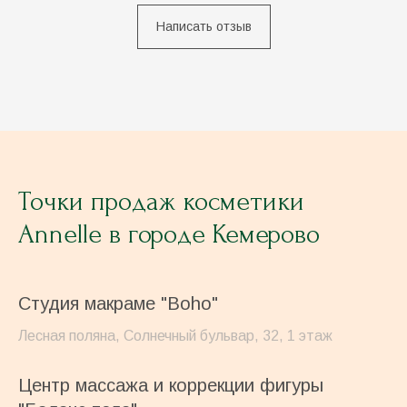
Написать отзыв
Точки продаж косметики
Annelle в городе Кемерово
Студия макраме "Boho"
Лесная поляна, Солнечный бульвар, 32, 1 этаж
ИП Юсупова А.
ИНН 421299749222
ОГРНИП 323420500033012
Центр массажа и коррекции фигуры
hello@annelle.ru