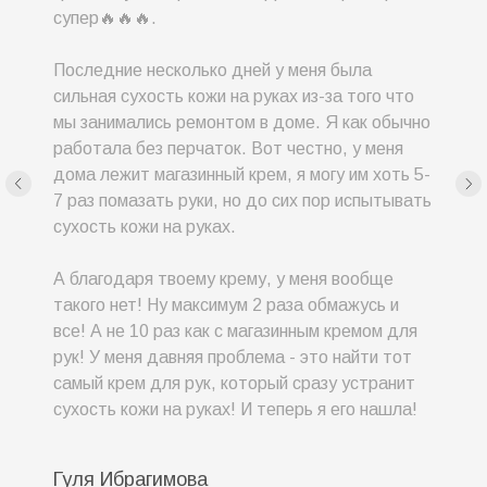
супер🔥🔥🔥.
Последние несколько дней у меня была
сильная сухость кожи на руках из-за того что
мы занимались ремонтом в доме. Я как обычно
работала без перчаток. Вот честно, у меня
дома лежит магазинный крем, я могу им хоть 5-
7 раз помазать руки, но до сих пор испытывать
сухость кожи на руках.
А благодаря твоему крему, у меня вообще
ИП Юсупова А.
такого нет! Ну максимум 2 раза обмажусь и
ИНН 421299749222
все! А не 10 раз как с магазинным кремом для
ОГРНИП 323420500033012
рук! У меня давняя проблема - это найти тот
hello@annelle.ru
8 (913) 309-44-01
самый крем для рук, который сразу устранит
сухость кожи на руках! И теперь я его нашла!
Гуля Ибрагимова