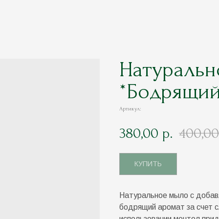
Натуральн
*Бодрящий
Артикул:
380,00
400,00
р.
КУПИТЬ
Натуральное мыло с добав
бодрящий аромат за счет с
использовании ментол при