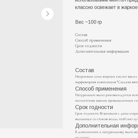
классно освежает в жаркое
Вес ~100 гр
Состав
Способ применения
Срок годности
Дополнительная информация
Состав
Натриевые соли жирных кислот масел па
парфюмерная композиция "Сладкая мята
Способ применения
Натуральное мыло рекомендуется испол
экологичная замена промышленных ге
Срок годности
Срок годности 18 месяцев с даты созр
мыльнице со стоком воды, чтоб оно лу
Дополнительная инфор
В дополнение к натуральному мыло м
из сосны.