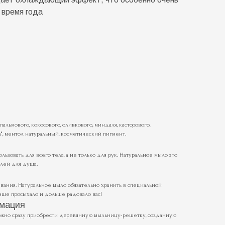
 время года
льмового, кокосового, оливкового, миндаля, касторового,
", ментол натуральный, косметический пигмент.
ьзовать для всего тела, а не только для рук. Натуральное мыло это
лей для душа.
евания. Натуральное мыло обязательно хранить в специальной
чше просыхало и дольше радовало вас!
мация
ожно сразу приобрести деревянную мыльницу-решетку, созданную