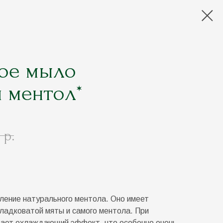
ое мыло
 ментол*
р.
ление натурального ментола. Оно имеет
ладковатой мяты и самого ментола. При
дает охлаждающий эффект, что особенно очень